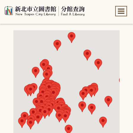
:::
:::