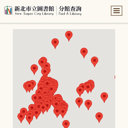
:::
:::