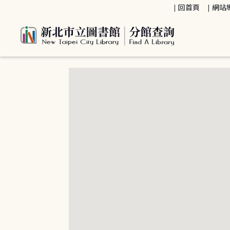
:::
回首頁
網站
:::