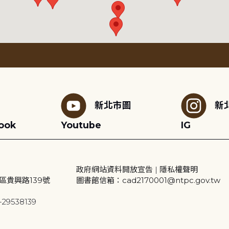
新北市圖
新
ook
Youtube
IG
政府網站資料開放宣告
|
隱私權聲明
區貴興路139號
圖書館信箱：cad2170001@ntpc.gov.tw
29538139