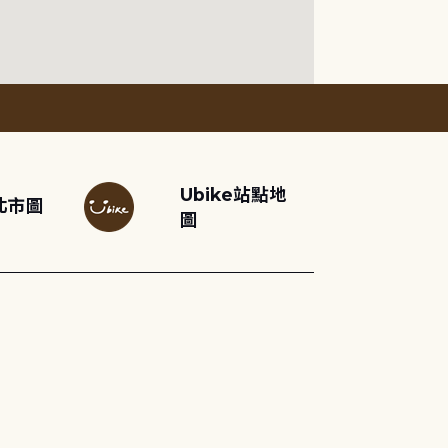
Ubike站點地
北市圖
圖