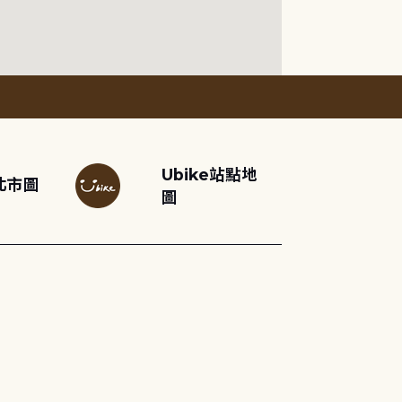
Ubike站點地
北市圖
圖