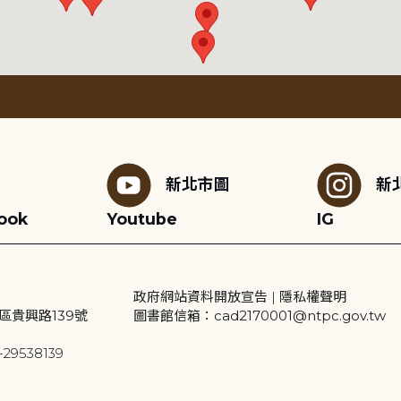
新北市圖
新
ook
Youtube
IG
政府網站資料開放宣告
|
隱私權聲明
區貴興路139號
圖書館信箱：cad2170001@ntpc.gov.tw
29538139