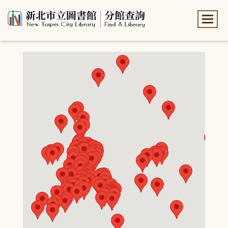
:::
:::