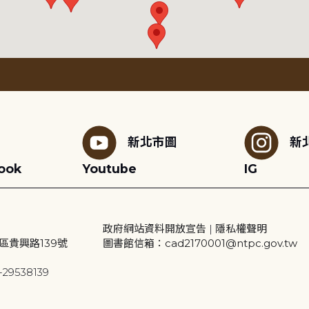
新北市圖
新
ook
Youtube
IG
政府網站資料開放宣告
|
隱私權聲明
區貴興路139號
圖書館信箱：cad2170001@ntpc.gov.tw
29538139