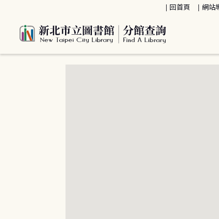
:::
回首頁
網站
:::