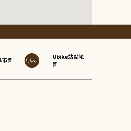
Ubike站點地
北市圖
圖