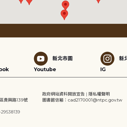
新北市圖
新
ook
Youtube
IG
政府網站資料開放宣告
|
隱私權聲明
區貴興路139號
圖書館信箱：cad2170001@ntpc.gov.tw
29538139