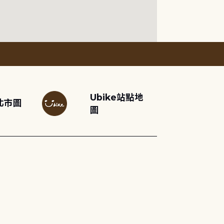
Ubike站點地
北市圖
圖