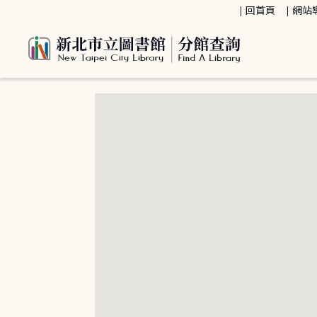
:::
回首頁
網站
:::