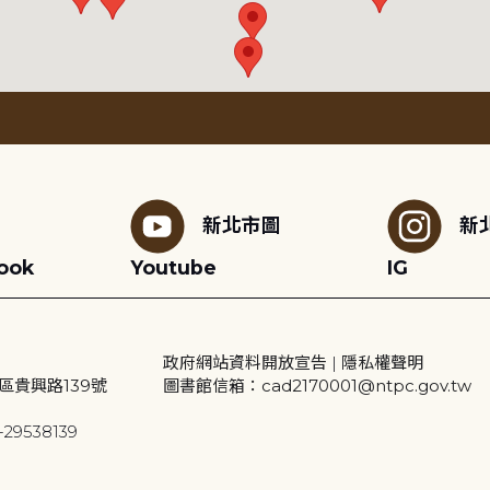
新北市圖
新
ook
Youtube
IG
政府網站資料開放宣告
|
隱私權聲明
區貴興路139號
圖書館信箱：cad2170001@ntpc.gov.tw
29538139