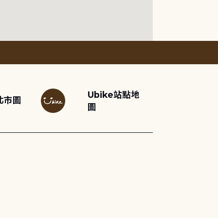
Ubike站點地
北市圖
圖