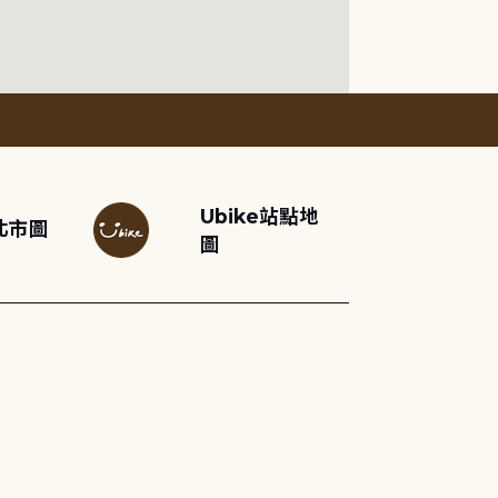
Ubike站點地
北市圖
圖