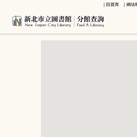
:::
回首頁
網站
:::