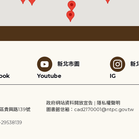
新北市圖
新
ook
Youtube
IG
政府網站資料開放宣告
|
隱私權聲明
區貴興路139號
圖書館信箱：cad2170001@ntpc.gov.tw
29538139