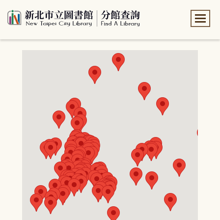
:::
:::