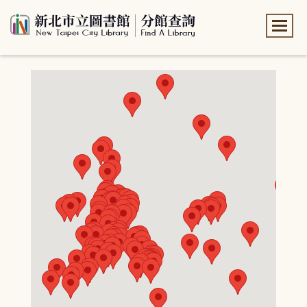
:::
:::