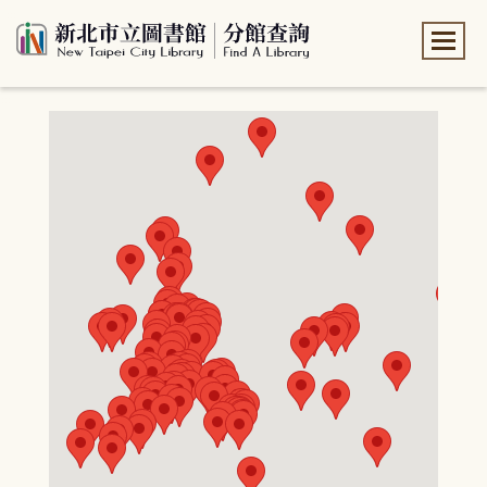
:::
:::