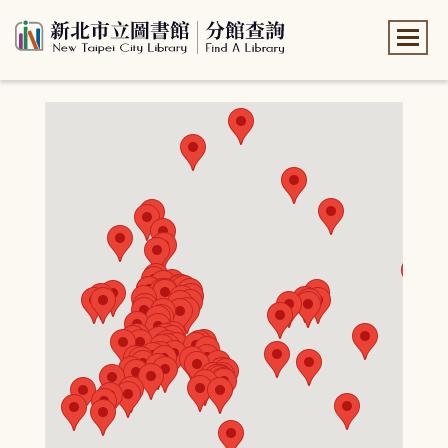
:::
:::