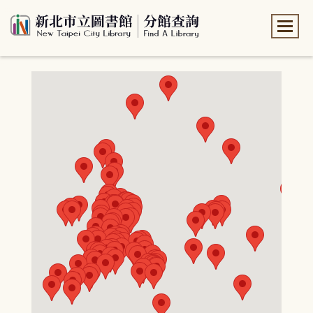
:::
:::