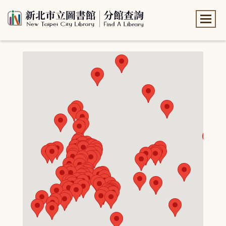
:::
:::