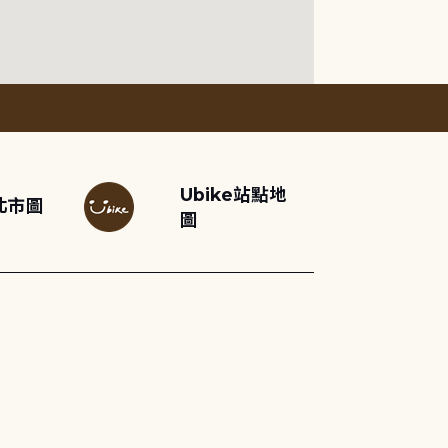
Ubike站點地
北市圖
圖