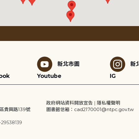
新北市圖
新
ook
Youtube
IG
政府網站資料開放宣告
|
隱私權聲明
區貴興路139號
圖書館信箱：cad2170001@ntpc.gov.tw
29538139