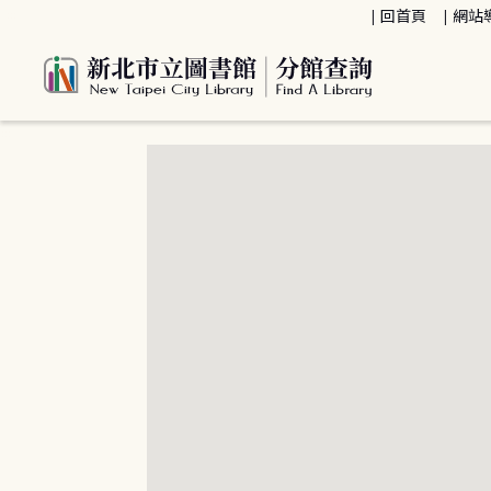
:::
回首頁
網站
:::