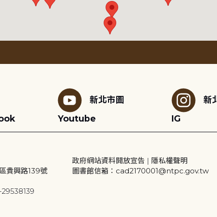
新北市圖
新
ook
Youtube
IG
政府網站資料開放宣告
|
隱私權聲明
區貴興路139號
圖書館信箱：cad2170001@ntpc.gov.tw
29538139