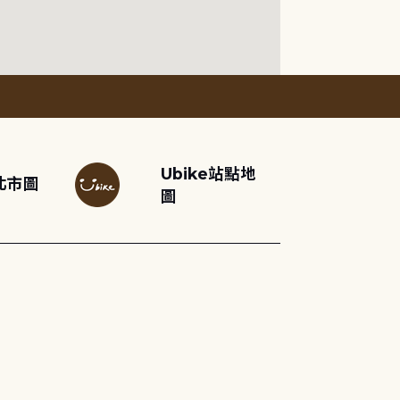
Ubike站點地
北市圖
圖