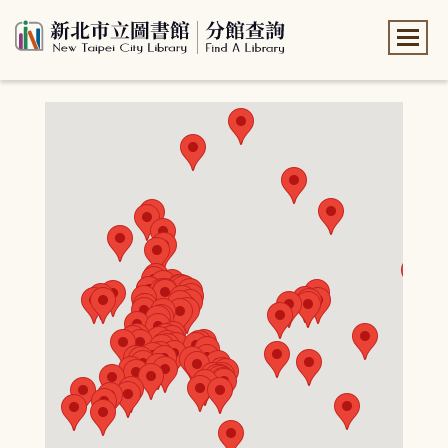
:::
:::