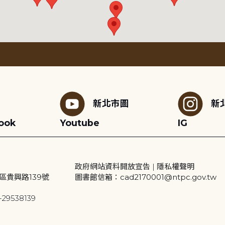
新北市圖
新
ook
Youtube
IG
政府網站資料開放宣告
|
隱私權聲明
區貴興路139號
圖書館信箱：cad2170001@ntpc.gov.tw
29538139