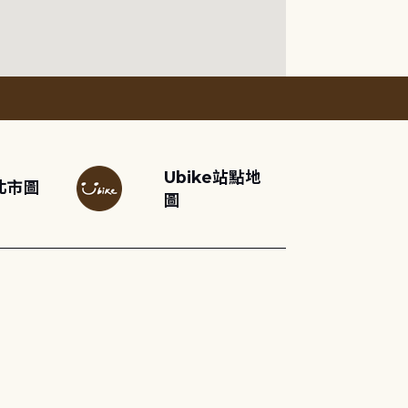
Ubike站點地
北市圖
圖