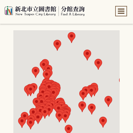
:::
:::