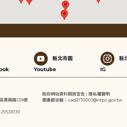
新北市圖
新
ook
Youtube
IG
政府網站資料開放宣告
|
隱私權聲明
區貴興路139號
圖書館信箱：cad2170001@ntpc.gov.tw
29538139