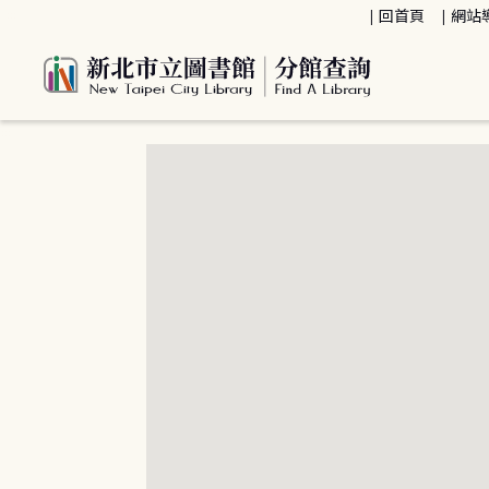
:::
回首頁
網站
:::