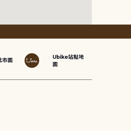
Ubike站點地
北市圖
圖