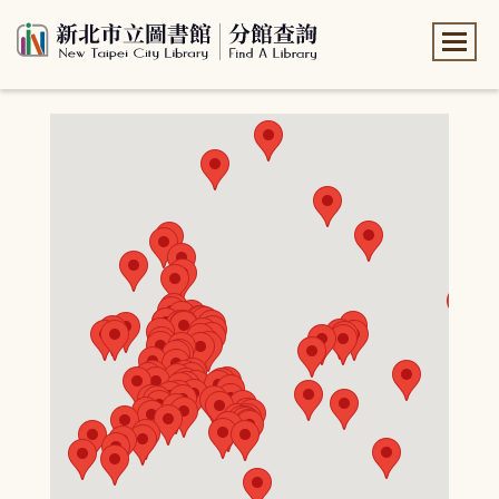
:::
:::