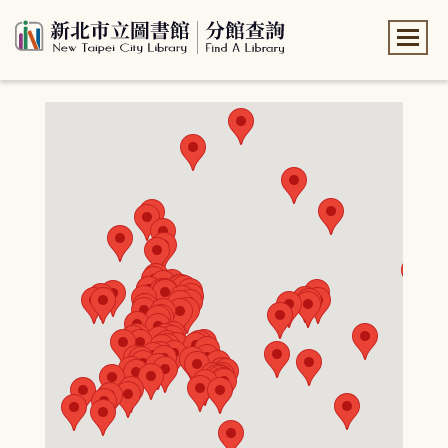
:::
:::