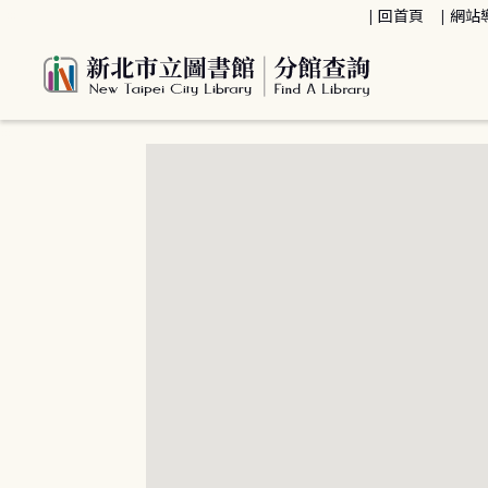
:::
回首頁
網站
:::