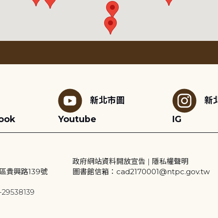
新北市圖
新
ook
Youtube
IG
政府網站資料開放宣告
|
隱私權聲明
區貴興路139號
圖書館信箱：cad2170001@ntpc.gov.tw
29538139