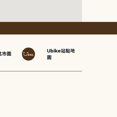
Ubike站點地
北市圖
圖