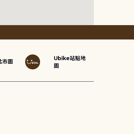
Ubike站點地
北市圖
圖