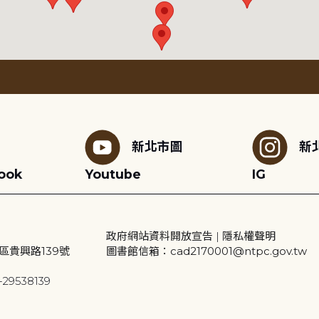
新北市圖
新
ook
Youtube
IG
政府網站資料開放宣告
|
隱私權聲明
區貴興路139號
圖書館信箱：cad2170001@ntpc.gov.tw
29538139