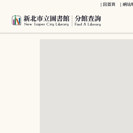
:::
回首頁
網站
:::