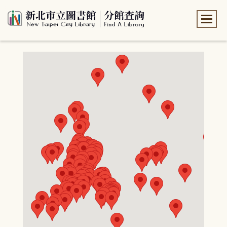
:::
:::