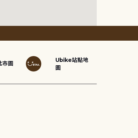
Ubike站點地
北市圖
圖