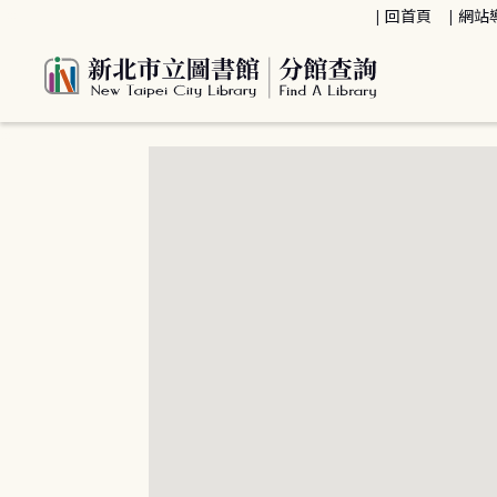
:::
回首頁
網站
:::