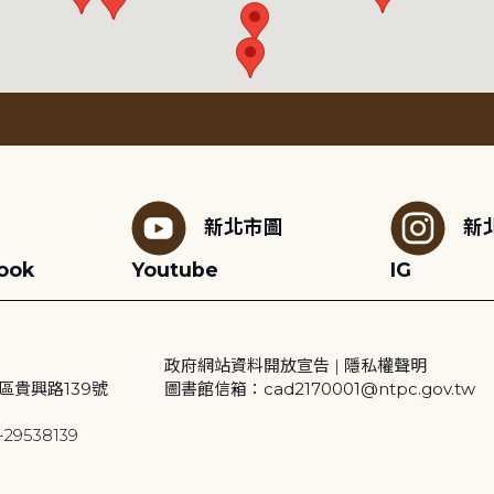
新北市圖
新
ook
Youtube
IG
政府網站資料開放宣告
|
隱私權聲明
區貴興路139號
圖書館信箱：cad2170001@ntpc.gov.tw
29538139