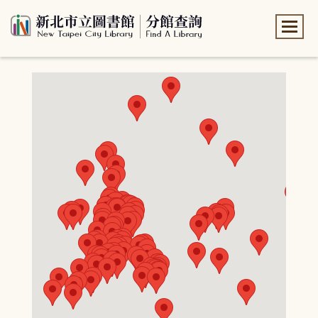
:::
:::