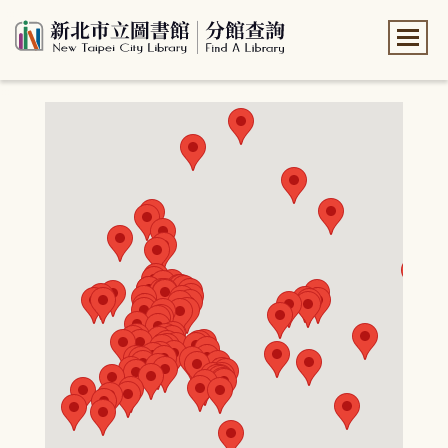
:::
:::