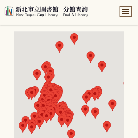
:::
:::