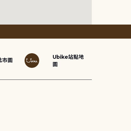
Ubike站點地
北市圖
圖