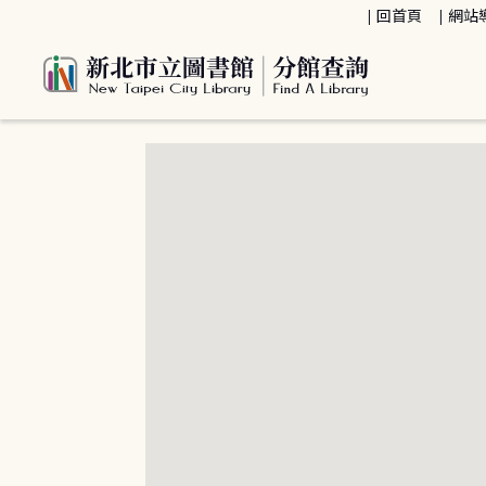
:::
回首頁
網站
:::