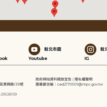
新北市圖
新
ook
Youtube
IG
政府網站資料開放宣告
|
隱私權聲明
區貴興路139號
圖書館信箱：cad2170001@ntpc.gov.tw
29538139