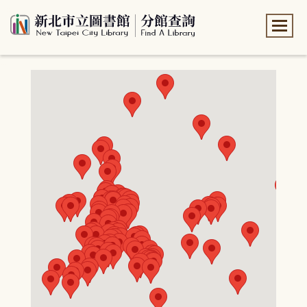
:::
:::