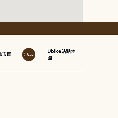
Ubike站點地
北市圖
圖