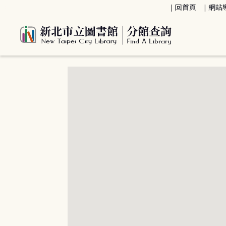
:::
回首頁
網站
:::