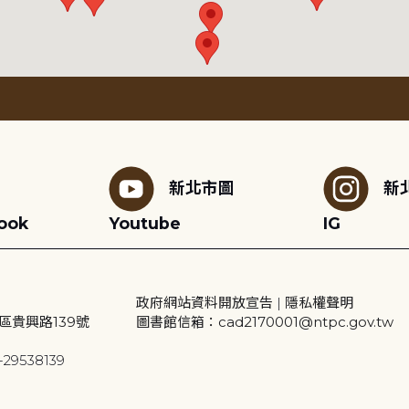
新北市圖
新
ook
Youtube
IG
政府網站資料開放宣告
|
隱私權聲明
區貴興路139號
圖書館信箱：cad2170001@ntpc.gov.tw
29538139