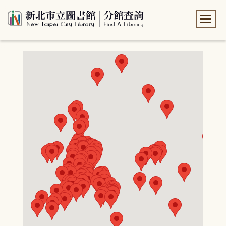
:::
:::