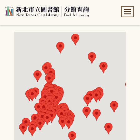
:::
:::