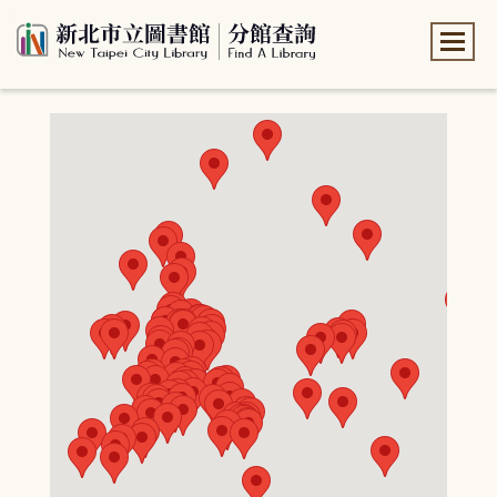
:::
:::