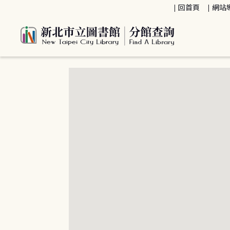
:::
回首頁
網站
:::