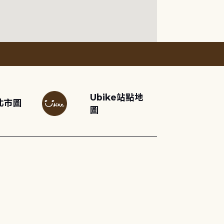
Ubike站點地
北市圖
圖