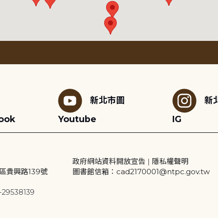
新北市圖
新
ook
Youtube
IG
政府網站資料開放宣告
|
隱私權聲明
區貴興路139號
圖書館信箱：cad2170001@ntpc.gov.tw
29538139