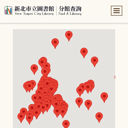
:::
:::