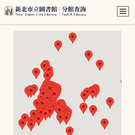
:::
:::