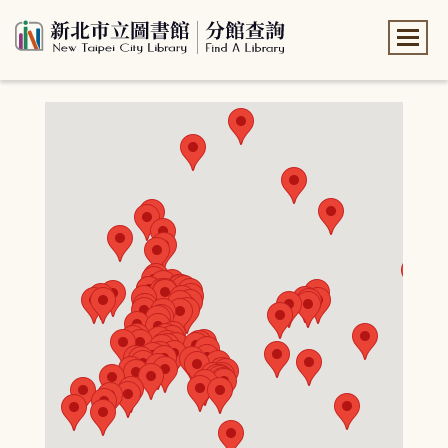
:::
:::