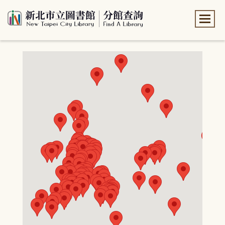
:::
:::