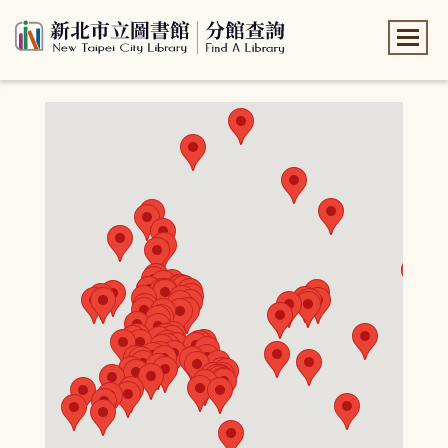
:::
:::