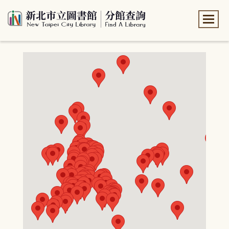
:::
:::