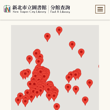
:::
:::