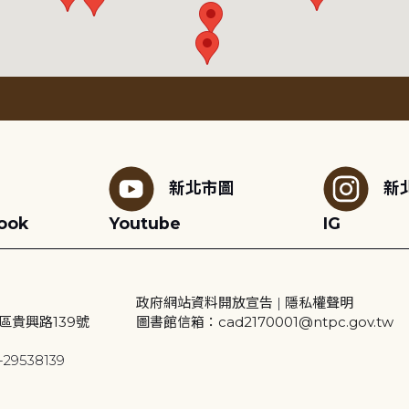
新北市圖
新
ook
Youtube
IG
政府網站資料開放宣告
|
隱私權聲明
區貴興路139號
圖書館信箱：cad2170001@ntpc.gov.tw
29538139