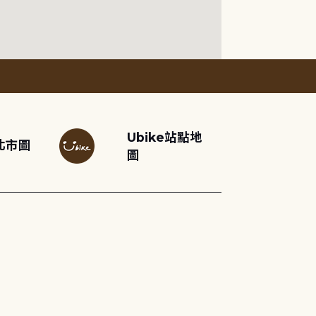
Ubike站點地
北市圖
圖