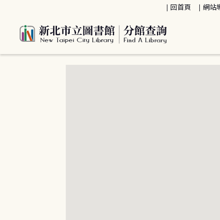
:::
回首頁
網站
:::