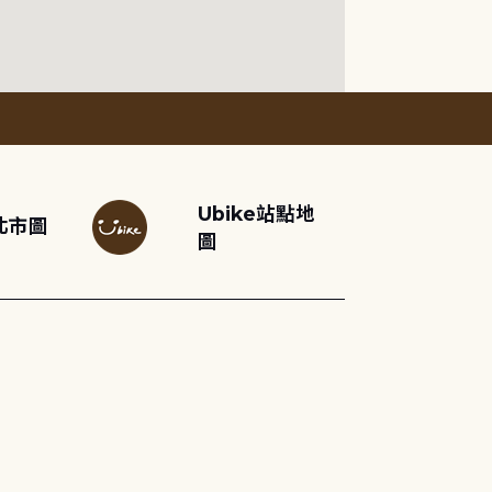
Ubike站點地
北市圖
圖