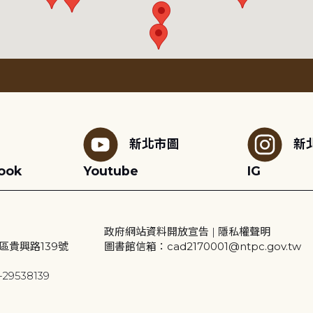
新北市圖
新
ook
Youtube
IG
政府網站資料開放宣告
|
隱私權聲明
區貴興路139號
圖書館信箱：cad2170001@ntpc.gov.tw
29538139