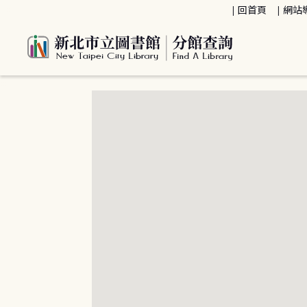
:::
回首頁
網站
:::