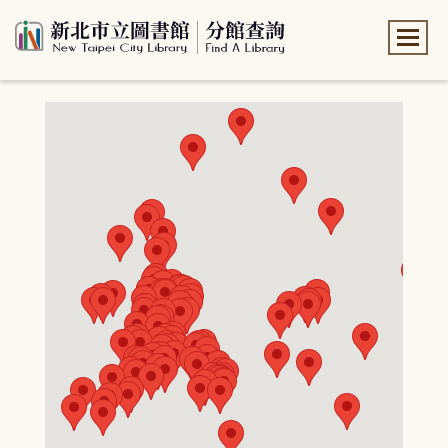
:::
:::