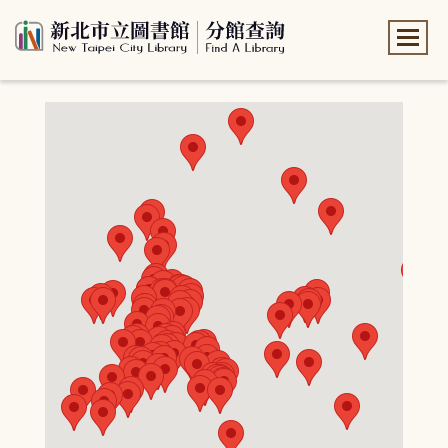
:::
:::