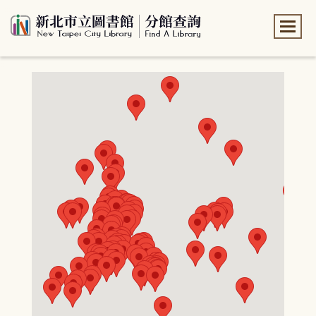
:::
:::