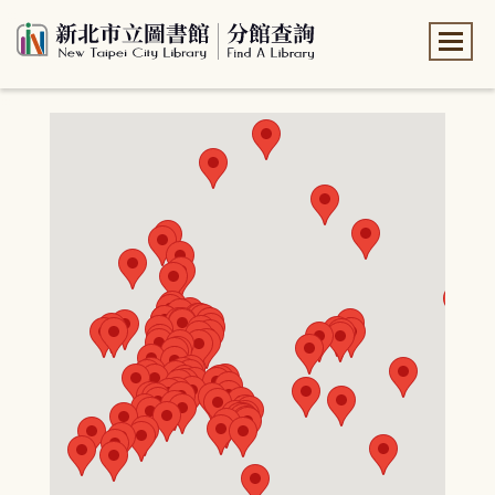
:::
:::